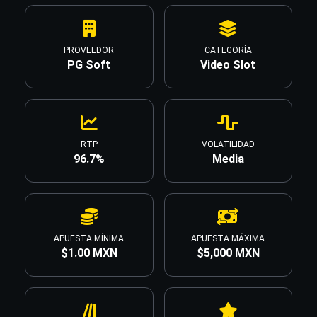
PROVEEDOR
CATEGORÍA
PG Soft
Video Slot
RTP
VOLATILIDAD
96.7%
Media
APUESTA MÍNIMA
APUESTA MÁXIMA
$1.00 MXN
$5,000 MXN