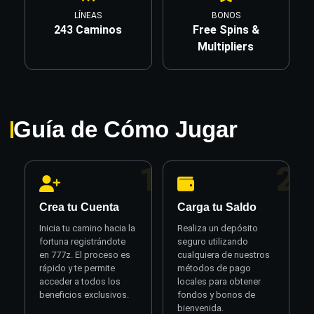
LÍNEAS
BONOS
243 Caminos
Free Spins &
Multipliers
Guía de Cómo Jugar
1
2
Crea tu Cuenta
Carga tu Saldo
Inicia tu camino hacia la
Realiza un depósito
fortuna registrándote
seguro utilizando
en 777z. El proceso es
cualquiera de nuestros
rápido y te permite
métodos de pago
acceder a todos los
locales para obtener
beneficios exclusivos.
fondos y bonos de
bienvenida.