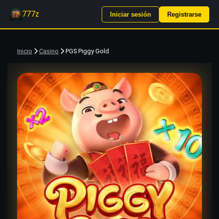
777z
Iniciar sesión
Registrarse
Inicio
Casino
PGS Piggy Gold