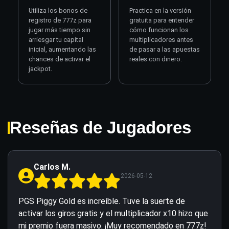
Utiliza los bonos de
Practica en la versión
registro de 777z para
gratuita para entender
jugar más tiempo sin
cómo funcionan los
arriesgar tu capital
multiplicadores antes
inicial, aumentando las
de pasar a las apuestas
chances de activar el
reales con dinero.
jackpot.
Reseñas de Jugadores
Carlos M.
2026-05-12
PGS Piggy Gold es increíble. Tuve la suerte de
activar los giros gratis y el multiplicador x10 hizo que
mi premio fuera masivo. ¡Muy recomendado en 777z!