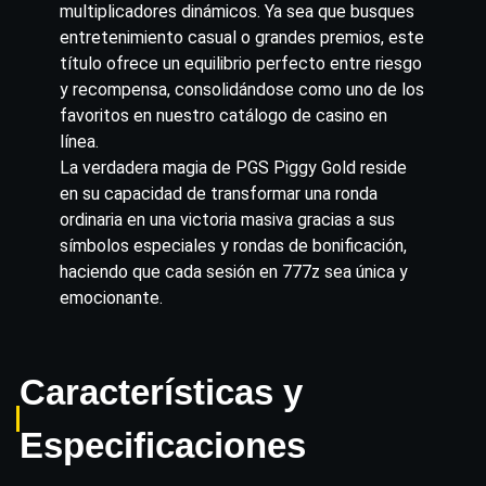
multiplicadores dinámicos. Ya sea que busques
entretenimiento casual o grandes premios, este
título ofrece un equilibrio perfecto entre riesgo
y recompensa, consolidándose como uno de los
favoritos en nuestro catálogo de casino en
línea.
La verdadera magia de PGS Piggy Gold reside
en su capacidad de transformar una ronda
ordinaria en una victoria masiva gracias a sus
símbolos especiales y rondas de bonificación,
haciendo que cada sesión en 777z sea única y
emocionante.
Características y
Especificaciones