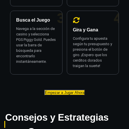
3
4
Busca el Juego
Navega a la sección de
Gira y Gana
casino y selecciona
Configura tu apuesta
PGS Piggy Gold. Puedes
según tu presupuesto y
usar la barra de
presiona el botón de
búsqueda para
giro. ¡Espero que los
encontrarlo
cerditos dorados
instantáneamente.
traigan la suerte!
Empezar a Jugar Ahora
Consejos y Estrategias