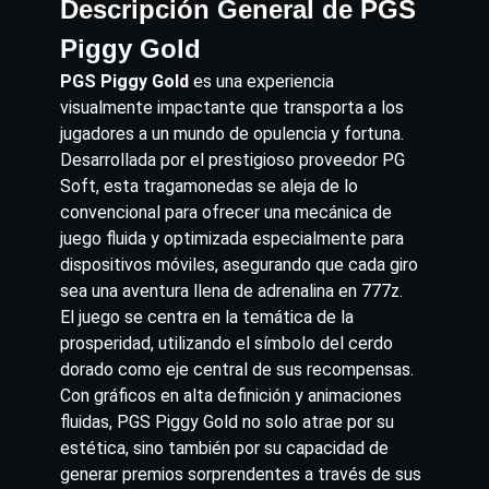
Descripción General de PGS
Piggy Gold
PGS Piggy Gold
es una experiencia
visualmente impactante que transporta a los
jugadores a un mundo de opulencia y fortuna.
Desarrollada por el prestigioso proveedor PG
Soft, esta tragamonedas se aleja de lo
convencional para ofrecer una mecánica de
juego fluida y optimizada especialmente para
dispositivos móviles, asegurando que cada giro
sea una aventura llena de adrenalina en 777z.
El juego se centra en la temática de la
prosperidad, utilizando el símbolo del cerdo
dorado como eje central de sus recompensas.
Con gráficos en alta definición y animaciones
fluidas, PGS Piggy Gold no solo atrae por su
estética, sino también por su capacidad de
generar premios sorprendentes a través de sus