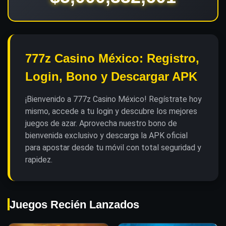
777z Casino México: Registro,
Login, Bono y Descargar APK
¡Bienvenido a 777z Casino México! Regístrate hoy
mismo, accede a tu login y descubre los mejores
juegos de azar. Aprovecha nuestro bono de
bienvenida exclusivo y descarga la APK oficial
para apostar desde tu móvil con total seguridad y
rapidez.
Juegos Recién Lanzados