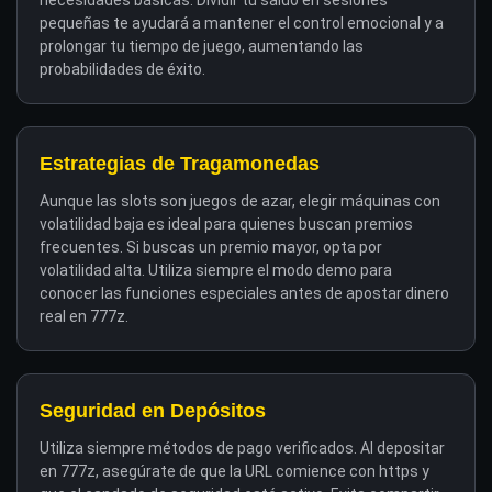
necesidades básicas. Dividir tu saldo en sesiones
pequeñas te ayudará a mantener el control emocional y a
prolongar tu tiempo de juego, aumentando las
probabilidades de éxito.
Estrategias de Tragamonedas
Aunque las slots son juegos de azar, elegir máquinas con
volatilidad baja es ideal para quienes buscan premios
frecuentes. Si buscas un premio mayor, opta por
volatilidad alta. Utiliza siempre el modo demo para
conocer las funciones especiales antes de apostar dinero
real en 777z.
Seguridad en Depósitos
Utiliza siempre métodos de pago verificados. Al depositar
en 777z, asegúrate de que la URL comience con https y